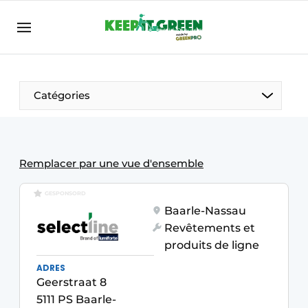
FR
keepitgreen.be
FR
ENG
FR
Catégories
Remplacer par une vue d'ensemble
GESPONSORD
Baarle-Nassau
Revêtements et
produits de ligne
ADRES
Geerstraat 8
5111 PS Baarle-