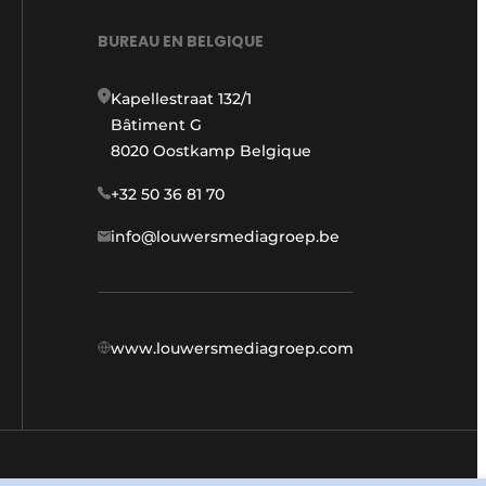
BUREAU EN BELGIQUE
Kapellestraat 132/1
Bâtiment G
8020 Oostkamp Belgique
+32 50 36 81 70
info@louwersmediagroep.be
www.louwersmediagroep.com
 générales d'utilisation
Politique de confidentialité