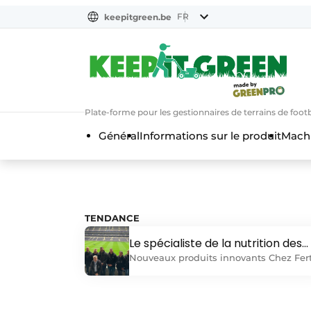
FR
keepitgreen.be
FR
ENG
FR
Plate-forme pour les gestionnaires de terrains de footba
Général
Informations sur le produit
Machi
TENDANCE
Le spécialiste de la nutrition des
sols continue à servir le marché
Nouveaux produits innovants Chez Fert
Time Europe, l'innovation et le
développement font partie du quotidie
Le spécialiste des engrais pour le sol e