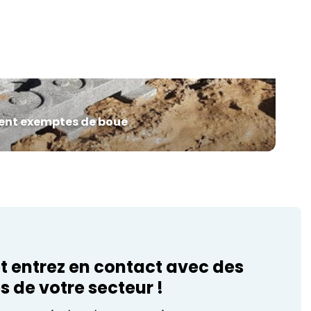
zorgt voor het nodige pigment in hun job.
Het is een steeds grotere uitdaging om
sportgazon het hele jaar door een mooie
uitstraling te geven als er steeds langere
periodes van droogte moeten worden
dre
overbrugd. Maar […]
ent exemptes de boue
t entrez en contact avec des
s de votre secteur !