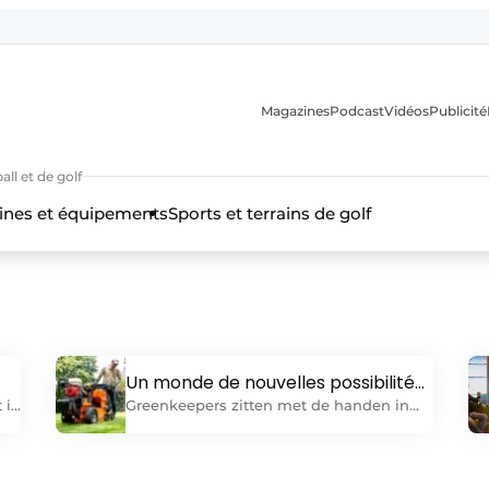
Magazines
Podcast
Vidéos
Publicité
ll et de golf
nes et équipements
Sports et terrains de golf
Un monde de nouvelles possibilités
pour la gestion des pelouses
 in
Greenkeepers zitten met de handen in
het haar. De afwisseling van extreme
n.
weersomstandigheden die de
st
klimaatopwarming met zich meebrengt,