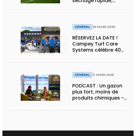
séchage rapide,
compatible avec les
machines et les
robots d'alignement
GÉNÉRAL
26 MARS 2026
RÉSERVEZ LA DATE !
Campey Turf Care
Systems célèbre 40
ans d'innovation lors
d'une journée portes
ouvertes
GÉNÉRAL
11 MARS 2026
PODCAST : Un gazon
plus fort, moins de
produits chimiques -
la révolution du
silicium a commencé