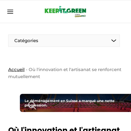
FR
keepitgreen.be
FR
ENG
FR
Catégories
Accueil
-
Où l'innovation et l'artisanat se renforcent
mutuellement
Le déménagement en Suisse a marqué une nette
progression.
Où l'innovation et l'artisanat