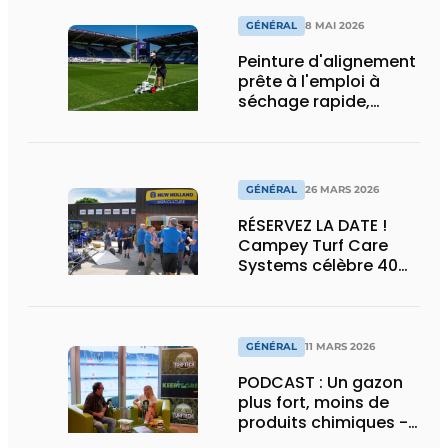
GÉNÉRAL
8 MAI 2026
Peinture d'alignement
prête à l'emploi à
séchage rapide,
compatible avec les
machines et les
robots d'alignement
GÉNÉRAL
26 MARS 2026
RÉSERVEZ LA DATE !
Campey Turf Care
Systems célèbre 40
ans d'innovation lors
d'une journée portes
ouvertes
GÉNÉRAL
11 MARS 2026
PODCAST : Un gazon
plus fort, moins de
produits chimiques -
la révolution du