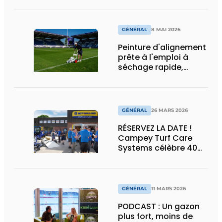
GÉNÉRAL
8 MAI 2026
Peinture d'alignement
prête à l'emploi à
séchage rapide,
compatible avec les
machines et les
robots d'alignement
GÉNÉRAL
26 MARS 2026
RÉSERVEZ LA DATE !
Campey Turf Care
Systems célèbre 40
ans d'innovation lors
d'une journée portes
ouvertes
GÉNÉRAL
11 MARS 2026
PODCAST : Un gazon
plus fort, moins de