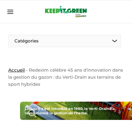
FR
keepitgreen.be
FR
ENG
FR
Catégories
Accueil
-
Redexim célèbre 45 ans d'innovation dans
la gestion du gazon : du Verti-Drain aux terrains de
sport hybrides
Lorsqu'il a été introduit en 1980, le Verti-Drain® a
révolutionné la gestion de l'herbe.