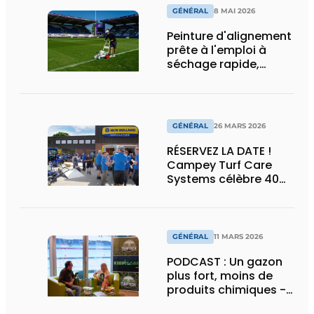
GÉNÉRAL
8 MAI 2026
Peinture d'alignement
prête à l'emploi à
séchage rapide,
compatible avec les
machines et les
robots d'alignement
GÉNÉRAL
26 MARS 2026
RÉSERVEZ LA DATE !
Campey Turf Care
Systems célèbre 40
ans d'innovation lors
d'une journée portes
ouvertes
GÉNÉRAL
11 MARS 2026
PODCAST : Un gazon
plus fort, moins de
produits chimiques -
la révolution du