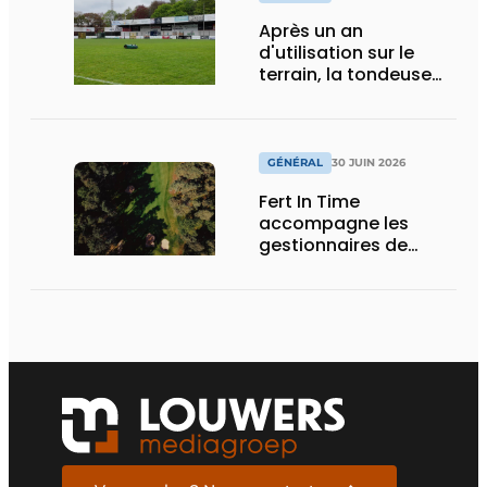
Après un an
d'utilisation sur le
terrain, la tondeuse
robotique démontre
sa valeur ajoutée sur
un terrain de football
GÉNÉRAL
30 JUIN 2026
Fert In Time
accompagne les
gestionnaires de
terrains en leur
fournissant des
conseils spécialisés
pour des pelouses
saines et durables