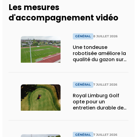
Les mesures
d'accompagnement vidéo
GÉNÉRAL
8 JUILLET 2026
Une tondeuse
robotisée améliore la
qualité du gazon sur
un terrain de football
américain très
fréquenté
GÉNÉRAL
7 JUILLET 2026
Royal Limburg Golf
opte pour un
entretien durable des
pelouses avec Fert In
Time
GÉNÉRAL
7 JUILLET 2026