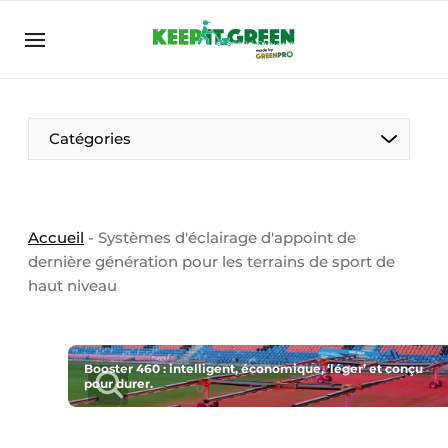
FR
keepitgreen.be
FR
ENG
FR
Catégories
Accueil
-
Systèmes d'éclairage d'appoint de
dernière génération pour les terrains de sport de
haut niveau
Booster 460 : intelligent, économique, ‘léger’ et conçu
pour durer.