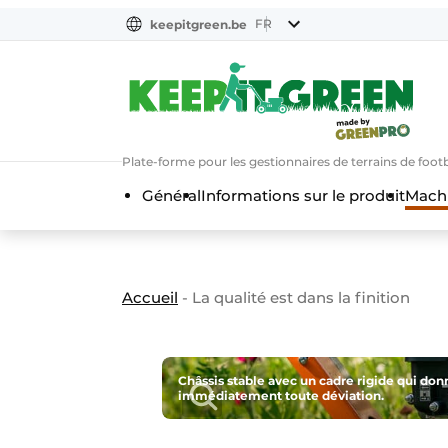
FR
keepitgreen.be
FR
ENG
FR
Plate-forme pour les gestionnaires de terrains de footba
Général
Informations sur le produit
Machi
Accueil
-
La qualité est dans la finition
Châssis stable avec un cadre rigide qui do
immédiatement toute déviation.