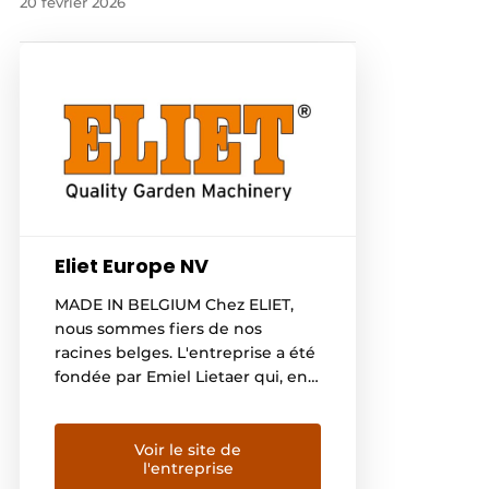
20 février 2026
Eliet Europe NV
MADE IN BELGIUM Chez ELIET,
nous sommes fiers de nos
racines belges. L'entreprise a été
fondée par Emiel Lietaer qui, en
fusionnant son nom, a créé la
société ELIET. Dans les années
80, Emiel Lietaer a développé les
Voir le site de
l'entreprise
premières machines ELIET, grâce