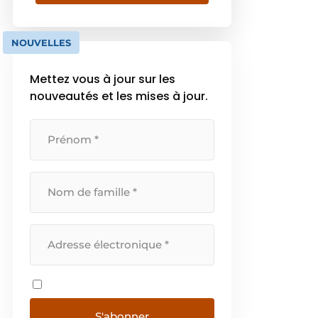
à son vaste bagage technique et
à son sens de l'opportunité dans
le secteur du jardinage, et a jeté
NOUVELLES
les bases de [...]
Mettez vous à jour sur les
nouveautés et les mises à jour.