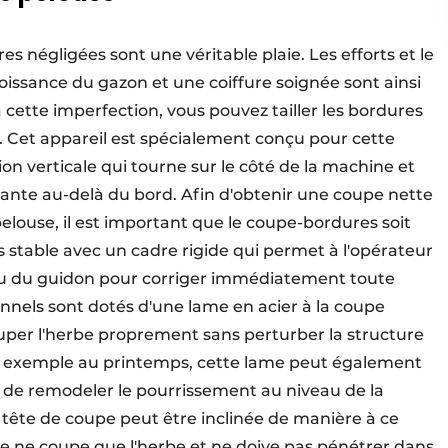
 négligées sont une véritable plaie. Les efforts et le
oissance du gazon et une coiffure soignée sont ainsi
ette imperfection, vous pouvez tailler les bordures
. Cet appareil est spécialement conçu pour cette
on verticale qui tourne sur le côté de la machine et
ante au-delà du bord. Afin d'obtenir une coupe nette
pelouse, il est important que le coupe-bordures soit
s stable avec un cadre rigide qui permet à l'opérateur
au du guidon pour corriger immédiatement toute
nnels sont dotés d'une lame en acier à la coupe
ouper l'herbe proprement sans perturber la structure
par exemple au printemps, cette lame peut également
in de remodeler le pourrissement au niveau de la
 tête de coupe peut être inclinée de manière à ce
ame ne coupe que l'herbe et ne doive pas pénétrer dans