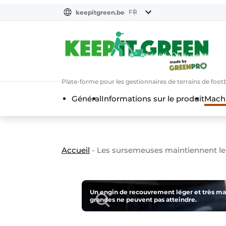
FR
keepitgreen.be
FR
ENG
FR
Plate-forme pour les gestionnaires de terrains de footba
Général
Informations sur le produit
Machi
Accueil
-
Les sursemeuses maintiennent le 
Un engin de recouvrement léger et très ma
grandes ne peuvent pas atteindre.