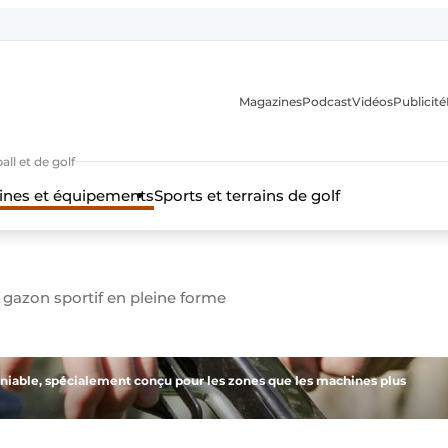
Magazines
Podcast
Vidéos
Publicité
ll et de golf
nes et équipements
Sports et terrains de golf
gazon sportif en pleine forme
niable, spécialement conçu pour les zones que les machines plus