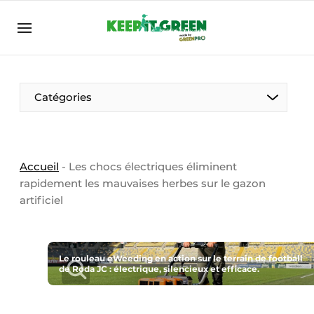
FR
keepitgreen.be
FR
ENG
FR
Catégories
Accueil
-
Les chocs électriques éliminent
rapidement les mauvaises herbes sur le gazon
artificiel
Le rouleau eWeeding en action sur le terrain de football
de Roda JC : électrique, silencieux et efficace.