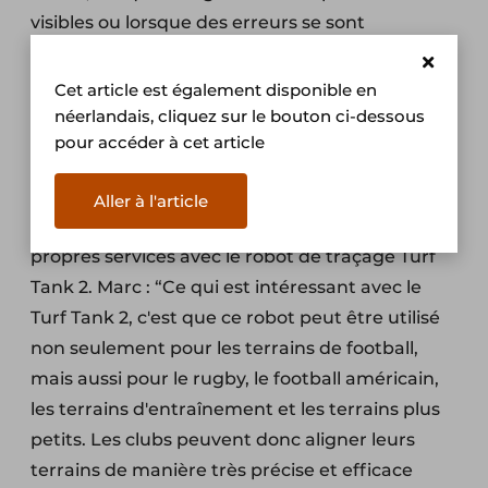
visibles ou lorsque des erreurs se sont
produites. Le Linemaster garantit alors un
résultat correct”.”
Cet article est également disponible en
néerlandais, cliquez sur le bouton ci-dessous
Lignes de robots
pour accéder à cet article
Aller à l'article
À partir de 2025, Footline élargira encore ses
propres services avec le robot de traçage Turf
Tank 2. Marc : “Ce qui est intéressant avec le
Turf Tank 2, c'est que ce robot peut être utilisé
non seulement pour les terrains de football,
mais aussi pour le rugby, le football américain,
les terrains d'entraînement et les terrains plus
petits. Les clubs peuvent donc aligner leurs
terrains de manière très précise et efficace