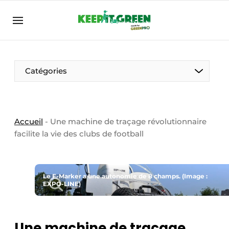
FR
keepitgreen.be
FR
ENG
FR
Catégories
Accueil
-
Une machine de traçage révolutionnaire
facilite la vie des clubs de football
Le E-Marker a une autonomie de 8 champs. (Image :
EXPO-LINE)
Une machine de traçage