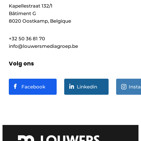
Kapellestraat 132/1
Bâtiment G
8020 Oostkamp, Belgique
+32 50 36 81 70
info@louwersmediagroep.be
Volg ons
Facebook
Linkedin
Inst