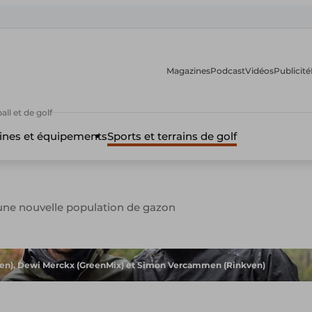
Magazines
Podcast
Vidéos
Publicité
ll et de golf
nes et équipements
Sports et terrains de golf
 une nouvelle population de gazon
ven), Dewi Merckx (GreenMix) et Simon Vercammen (Rinkven)