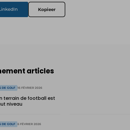
LinkedIn
Kopieer
ement articles
S DE GOLF
16 FÉVRIER 2026
n terrain de football est
aut niveau
S DE GOLF
6 FÉVRIER 2026