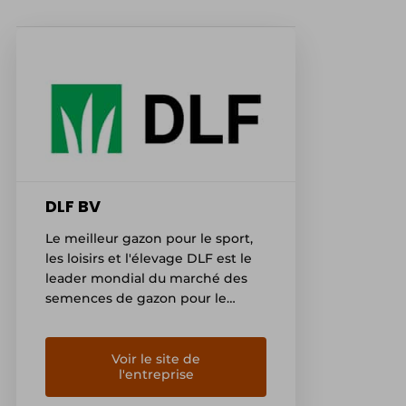
DLF BV
Le meilleur gazon pour le sport,
les loisirs et l'élevage DLF est le
leader mondial du marché des
semences de gazon pour le
sport, les loisirs et l'élevage. Avec
une part de marché de 50% en
Europe et de 30% dans le monde,
Voir le site de
l'entreprise
il y a de fortes chances que
l'herbe que vous appréciez dans