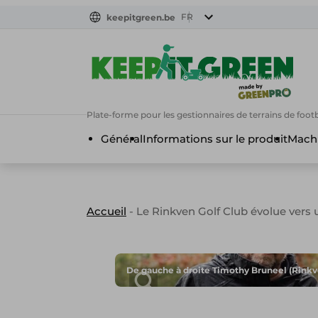
FR
keepitgreen.be
FR
ENG
FR
Plate-forme pour les gestionnaires de terrains de footba
Général
Informations sur le produit
Machi
Accueil
-
Le Rinkven Golf Club évolue vers
De gauche à droite Timothy Bruneel (Rink