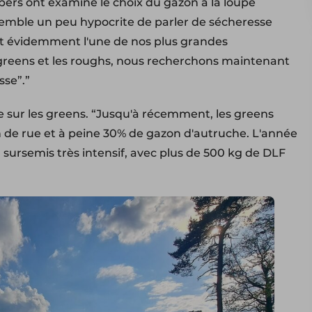
rs ont examiné le choix du gazon à la loupe
la semble un peu hypocrite de parler de sécheresse
st évidemment l'une de nos plus grandes
 greens et les roughs, nous recherchons maintenant
sse”.”
ile sur les greens. “Jusqu'à récemment, les greens
n de rue et à peine 30% de gazon d'autruche. L'année
sursemis très intensif, avec plus de 500 kg de DLF