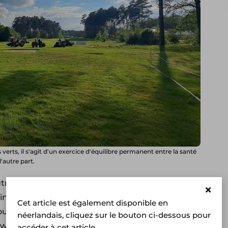
verts, il s'agit d'un exercice d'équilibre permanent entre la santé
'autre part.
truche blanche, qui présente certes l'avantage d'une
oins en eau et en nutriments sont pratiquement les
Cet article est également disponible en
s avons plutôt utilisé de l'herbe d'autruche
néerlandais, cliquez sur le bouton ci-dessous pour
rowtown et Cleek.
accéder à cet article