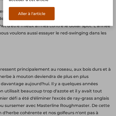
s'est déjà complètement inversé et nous pouvons
Aller à l'article
 30% d'herbe des rues. C'est un résultat
 d'être mieux armés contre le dollar spot. L'année
 nous voulons aussi essayer le red-swinging dans les
éressent principalement au roseau, aux bois durs et à
 l'herbe à mouton deviendra de plus en plus
 davantage aujourd'hui. Il y a quelques années
n utilisait beaucoup trop d'azote et il y avait tout
r défi a été d'éliminer l'excès de ray-grass anglais
s pu sursemer avec Masterline Roughmaster. De cette
n d'herbe cohérente et nos golfeurs n'ont pas à