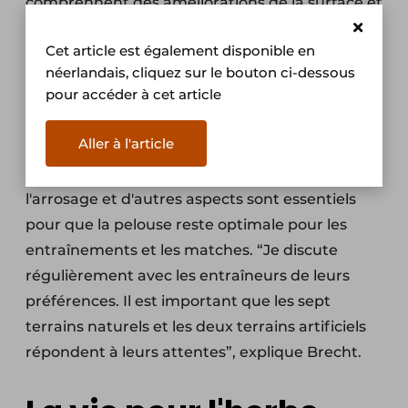
comprennent des améliorations de la surface et
du drainage du terrain afin de le rendre plus
Cet article est également disponible en
résistant aux fortes pluies et à la sécheresse.
néerlandais, cliquez sur le bouton ci-dessous
pour accéder à cet article
Outre l'entretien physique du terrain, Brecht
travaille en étroite collaboration avec le
Aller à l'article
personnel technique du KV Kortrijk. Les
commentaires sur la dureté du terrain,
l'arrosage et d'autres aspects sont essentiels
pour que la pelouse reste optimale pour les
entraînements et les matches. “Je discute
régulièrement avec les entraîneurs de leurs
préférences. Il est important que les sept
terrains naturels et les deux terrains artificiels
répondent à leurs attentes”, explique Brecht.