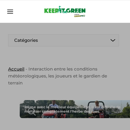
FR
keepitgreen.be
FR
ENG
FR
Catégories
Accueil
-
Interaction entre les conditions
météorologiques, les joueurs et le gardien de
terrain
Même avec le meilleur équipement, il est difficile de
maîtriser complètement l'herbe des rues.