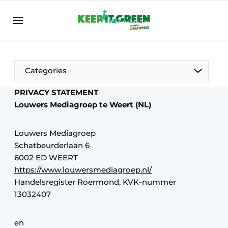
EN
keepitgreen.be
NL
ENG
Categories
PRIVACY STATEMENT
Louwers Mediagroep te Weert (NL)
Louwers Mediagroep
Schatbeurderlaan 6
6002 ED WEERT
https://www.louwersmediagroep.nl/
Handelsregister Roermond, KVK-nummer
13032407
en