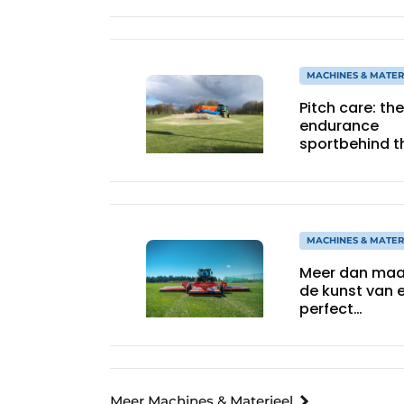
mowers
MACHINES & MATER
Pitch care: the
endurance
sportbehind t
game
MACHINES & MATER
Meer dan maa
de kunst van 
perfect
onderhouden
grasmat
Meer Machines & Materieel