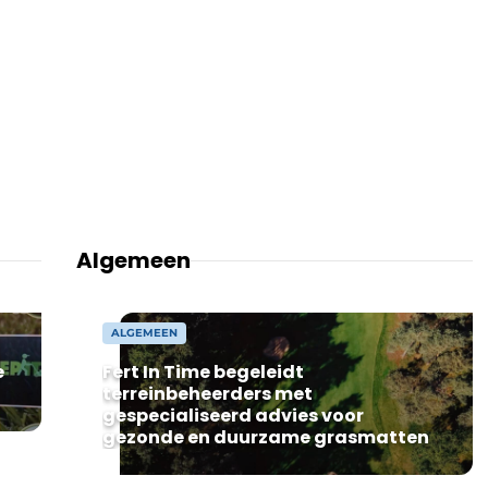
Algemeen
ALGEMEEN
e
Fert In Time begeleidt
terreinbeheerders met
gespecialiseerd advies voor
gezonde en duurzame grasmatten