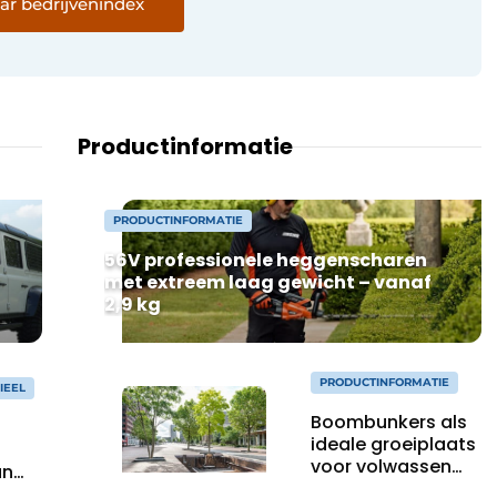
ar bedrijvenindex
Productinformatie
PRODUCTINFORMATIE
56V professionele heggenscharen
met extreem laag gewicht – vanaf
2,9 kg
PRODUCTINFORMATIE
IEEL
Boombunkers als
ideale groeiplaats
voor volwassen
an
bomen
tic