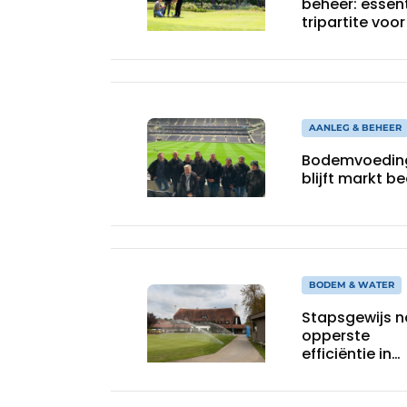
beheer: essent
tripartite voo
duurzame
golfbaan
AANLEG & BEHEER
Bodemvoeding
blijft markt b
BODEM & WATER
Stapsgewijs n
opperste
efficiëntie in
beregening