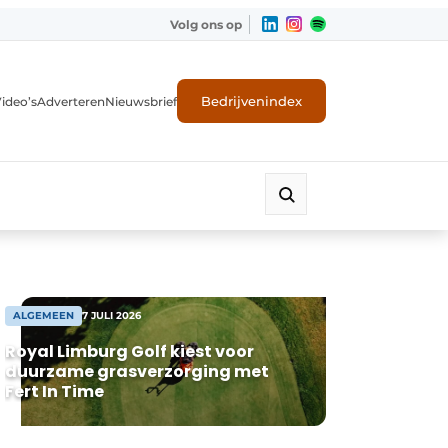
Volg ons op
Bedrijvenindex
ideo’s
Adverteren
Nieuwsbrief
ALGEMEEN
7 JULI 2026
Royal Limburg Golf kiest voor
duurzame grasverzorging met
Fert In Time