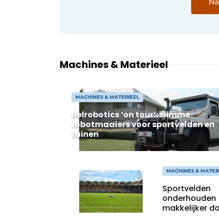
Na
Machines & Materieel
MACHINES & MATERIEEL
Belrobotics ‘on tour’: slimme
robotmaaiers voor sportvelden en
tuinen
MACHINES & MATER
Sportvelden
onderhouden
makkelijker d
ooit met robo