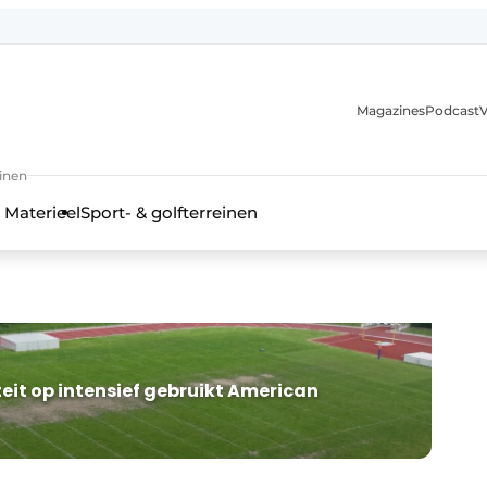
Magazines
Podcast
V
einen
 Materieel
Sport- & golfterreinen
it op intensief gebruikt American