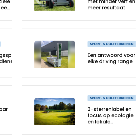
iële
met minder verf en
r een
meer resultaat
SPORT- & GOLFTERREINEN
sspecialist
Een antwoord voor
edienen
elke driving range
SPORT- & GOLFTERREINEN
aar
3-sterrenlabel en
focus op ecologie
en lokale
verankering