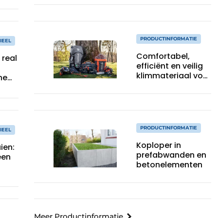
PRODUCTINFORMATIE
IEEL
Comfortabel,
 real
efficiënt en veilig
klimmateriaal voor
he
elke
boomverzorger
PRODUCTINFORMATIE
IEEL
Koploper in
ien:
prefabwanden en
een
betonelementen
Meer Productinformatie