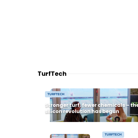
TurfTech
TURFTECH
Stronger turf, fewer chemicals – th
silicon revolution has begun
TURFTECH