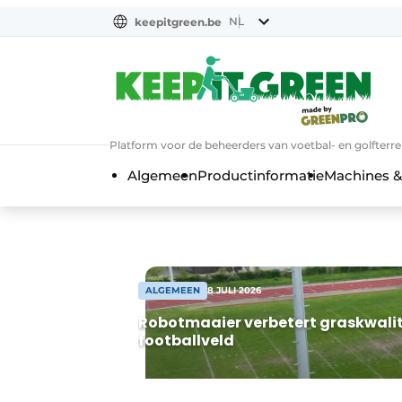
NL
keepitgreen.be
NL
ENG
FR
Platform voor de beheerders van voetbal- en golfterr
Algemeen
Productinformatie
Machines &
ALGEMEEN
8 JULI 2026
Robotmaaier verbetert graskwalite
footballveld