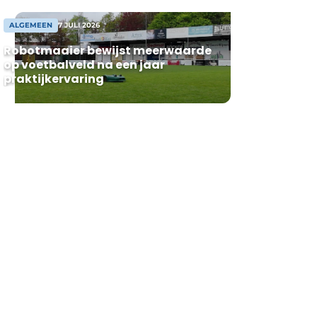
ALGEMEEN
7 JULI 2026
Robotmaaier bewijst meerwaarde
op voetbalveld na een jaar
praktijkervaring