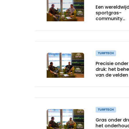
Een wereldwij
sportgras-
community
opbouwen in 
tijdperk van 
stadiondruk
TURFTECH
Precisie onder
druk: het beh
van de velden
het eerste elft
van Manchest
City
TURFTECH
Gras onder dr
het onderhou