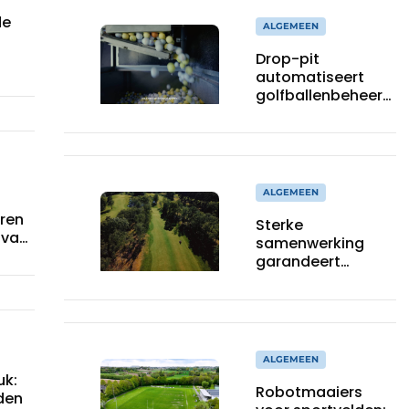
de
ALGEMEEN
Drop-pit
een
automatiseert
hoge
golfballenbeheer
op de drivingrange
ALGEMEEN
eren
Sterke
 van
samenwerking
al
garandeert
er
topkwaliteit
tijdens
de Soudal Open
ALGEMEEN
uk:
Robotmaaiers
den