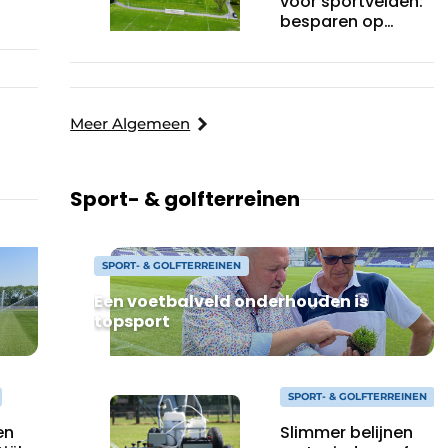
voor sportvelden:
besparen op
en
onderhoud en
o in
personeel
Meer Algemeen
Sport- & golfterreinen
SPORT- & GOLFTERREINEN
Een voetbalveld onderhouden is
topsport
SPORT- & GOLFTERREINEN
en
Slimmer belijnen