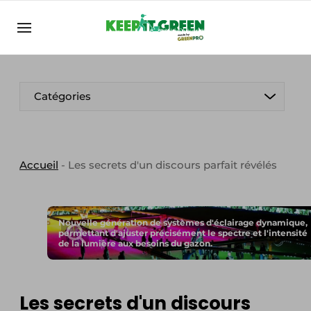
FR
keepitgreen.be
FR
ENG
FR
Catégories
Accueil
-
Les secrets d'un discours parfait révélés
Nouvelle génération de systèmes d'éclairage dynamique,
permettant d'ajuster précisément le spectre et l'intensité
de la lumière aux besoins du gazon.
Les secrets d'un discours