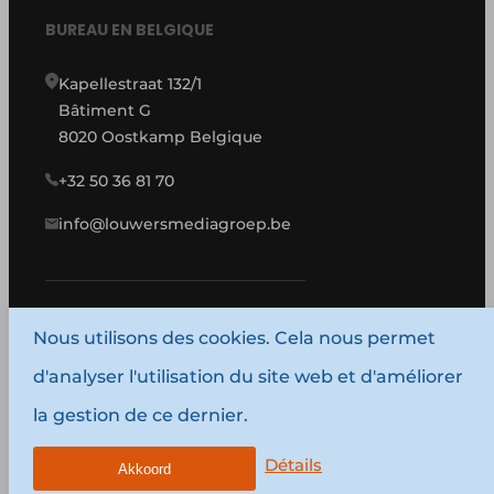
BUREAU EN BELGIQUE
Kapellestraat 132/1
Bâtiment G
8020 Oostkamp Belgique
+32 50 36 81 70
info@louwersmediagroep.be
Nous utilisons des cookies. Cela nous permet
www.louwersmediagroep.com
d'analyser l'utilisation du site web et d'améliorer
© 1987 - 2026 Louwers Media Group.
la gestion de ce dernier.
Conditions générales d'utilisation
Politique de confidentialité
Détails
Akkoord