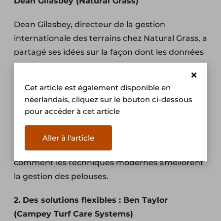
Dean Gilasbey (Natural Grass)
Dean Gilasbey, directeur de la gestion
internationale des terrains chez Natural Grass, a
partagé ses idées sur la façon dont les données
et la technologie contribuent à une gestion plus
efficace des terrains. Il a souligné les avantages
Cet article est également disponible en
de la technologie AirFibr, une solution de gazon
néerlandais, cliquez sur le bouton ci-dessous
hybride qui combine des fibres naturelles et
pour accéder à cet article
synthétiques pour une performance optimale.
En mettant l'accent sur la conservation de l'eau
Aller à l'article
et les pratiques intelligentes, Dean a montré
comment les techniques modernes améliorent
la gestion des pelouses.
2. Des solutions flexibles : Ben Taylor
(Campey Turf Care Systems)