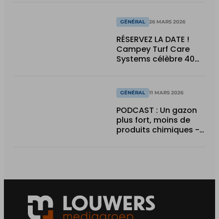
machines et les
robots d'alignement
GÉNÉRAL
26 MARS 2026
RÉSERVEZ LA DATE !
Campey Turf Care
Systems célèbre 40
ans d'innovation lors
d'une journée portes
ouvertes
GÉNÉRAL
11 MARS 2026
PODCAST : Un gazon
plus fort, moins de
produits chimiques -
la révolution du
silicium a commencé