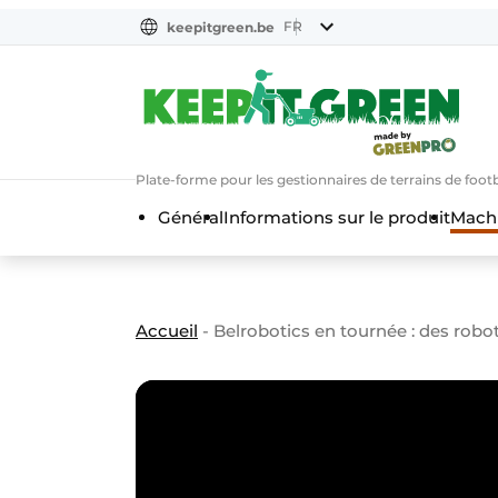
FR
keepitgreen.be
FR
ENG
FR
Plate-forme pour les gestionnaires de terrains de footba
Général
Informations sur le produit
Machi
Accueil
-
Belrobotics en tournée : des robots