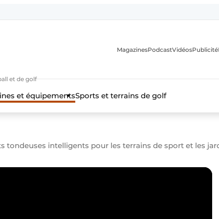
Magazines
Podcast
Vidéos
Publicité
ll et de golf
nes et équipements
Sports et terrains de golf
 tondeuses intelligents pour les terrains de sport et les jar