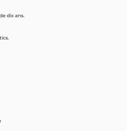
de dix ans.
ics.
e