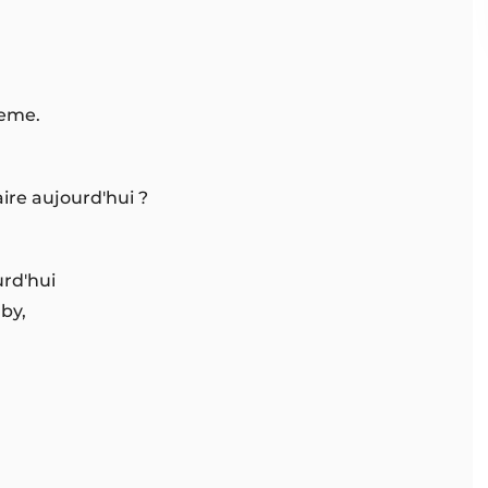
i
oeme.
aire aujourd'hui ?
urd'hui
gby,