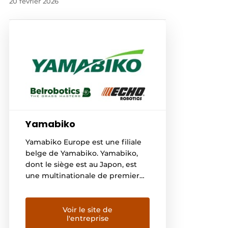
20 février 2026
Yamabiko
Yamabiko Europe est une filiale
belge de Yamabiko. Yamabiko,
dont le siège est au Japon, est
une multinationale de premier
plan sur les marchés japonais et
américain, avec une présence
croissante en Europe, en Asie et
Voir le site de
l'entreprise
dans d'autres pays. Yamabiko