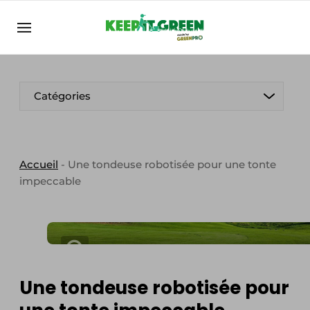
FR
keepitgreen.be
FR
ENG
FR
Catégories
Accueil
-
Une tondeuse robotisée pour une tonte
impeccable
Une tondeuse robotisée pour