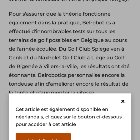
Pour s'assurer que la théorie fonctionne
également dans la pratique, Belrobotics a
effectué d'innombrables tests sur tous les
terrains de golf possibles en Belgique au cours
de l'année écoulée. Du Golf Club Spiegelven à
Genk et du Naxhelet Golf Club à Liège au Golf
de Rigenée à Villers-la-Ville, les résultats ont été
étonnants. Belrobotics personnalise encore la
tondeuse afin d'améliorer encore le résultat de
la tonte et d'augmenter la vitesse.
“Nous allons continuer à tester et à améliorer
Cet article est également disponible en
pendant un certain temps. Le lancement
néerlandais, cliquez sur le bouton ci-dessous
pour accéder à cet article
officiel aura probablement lieu avant 2025. La
tondeuse automatique robotisée pourra alors