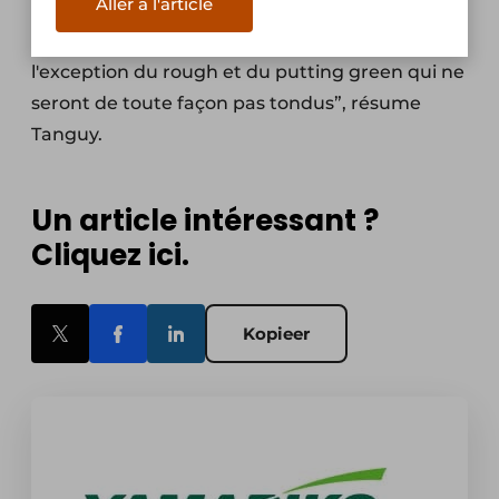
Aller à l'article
entretenir l'ensemble de votre parcours de golf
: le fairway, le tee-off et le semi-rough. A
l'exception du rough et du putting green qui ne
seront de toute façon pas tondus”, résume
Tanguy.
Un article intéressant ?
Cliquez ici.
Kopieer