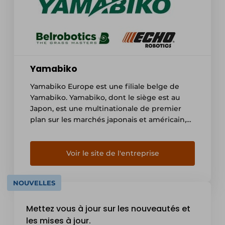
Yamabiko
Yamabiko Europe est une filiale belge de
Yamabiko. Yamabiko, dont le siège est au
Japon, est une multinationale de premier
plan sur les marchés japonais et américain,
avec une présence croissante en Europe, en
Asie et dans d'autres pays. Yamabiko
fabrique et commercialise des machines
Voir le site de l'entreprise
manuelles pour l'extérieur, des machines
agricoles, des machines industrielles et des
NOUVELLES
robots. www.yamabiko.eu/nl
www.belrobotics.com/nl-be
Mettez vous à jour sur les nouveautés et
www.echorobotics.com/nl-be
les mises à jour.