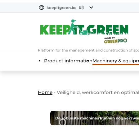
EN
keepitgreen.be
NL
ENG
Platform for the management and construction of spo
Product information
Machinery & equip
Home
-
Veiligheid, werkcomfort en optimal
De robuuste machines kunnen nog verzwaar