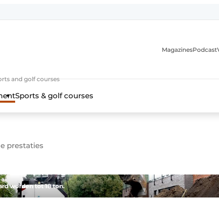
Magazines
Podcast
rts and golf courses
ment
Sports & golf courses
e prestaties
d worden tot 18 ton.