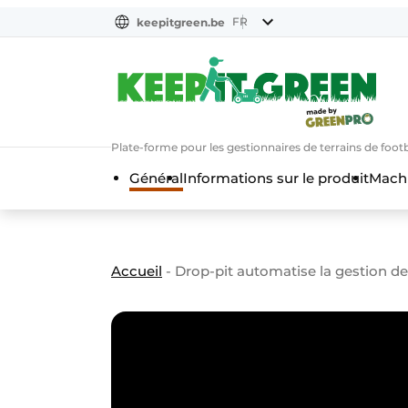
FR
keepitgreen.be
FR
ENG
FR
Plate-forme pour les gestionnaires de terrains de footba
Général
Informations sur le produit
Machi
Accueil
-
Drop-pit automatise la gestion des