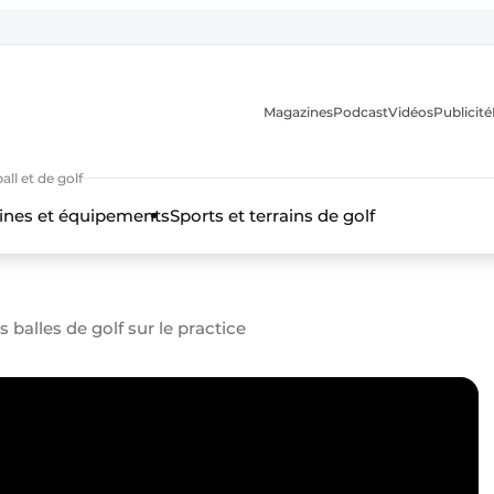
Magazines
Podcast
Vidéos
Publicité
ll et de golf
nes et équipements
Sports et terrains de golf
 balles de golf sur le practice