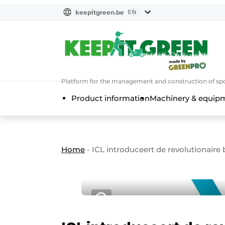
EN
keepitgreen.be
NL
ENG
Platform for the management and construction of spo
Product information
Machinery & equip
Home
-
ICL introduceert de revolutionaire