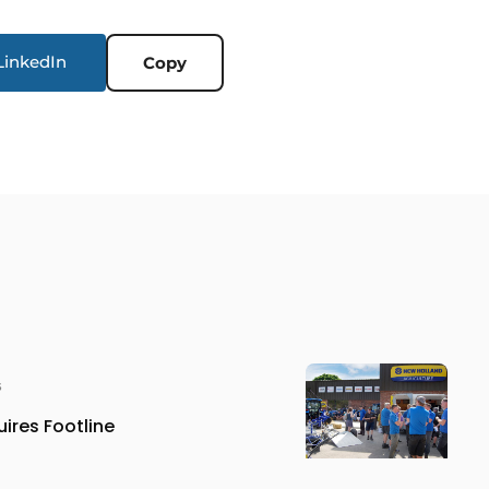
LinkedIn
Copy
6
ires Footline