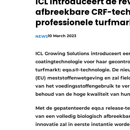
ICL introduceert de re
afbreekbare CRF-tech
professionele turfmar
10 March 2023
NEWS
ICL Growing Solutions introduceert ee
coatingtechnologie voor haar gecontro
turfmarkt: eqo.s®-technologie. De nie
(EU) meststoffenwetgeving en zal fie
van het voedingsstoffengebruik te ve
behoud van de hoge kwaliteit van hun
Met de gepatenteerde eqo.s release-te
van een volledig biologisch afbreekba
innovatie zal in eerste instantie wor