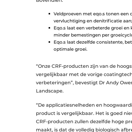
Bovendien:
Veldproeven met eqo.s tonen een du
vervluchtiging en denitrificatie aan
Eqo.s laat een verbeterde groei en
minder bemestingen per groeicyclu
Eqo.s laat dezelfde consistente, be
optimale groei.
“Onze CRF-producten zijn van de hoogst
vergelijkbaar met de vorige coatingtec
verbeteringen”, bevestigt Dr Andy Owen
Landscape.
“De applicatiesnelheden en hoogwaardige 
product is vergelijkbaar. Het is goed 
CRF-producten zullen dezelfde hoge pres
maakt, is dat de volledig biologisch af