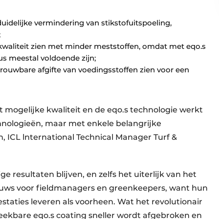
idelijke vermindering van stikstofuitspoeling,
;
 kwaliteit zien met minder meststoffen, omdat met eqo.s
s meestal voldoende zijn;
trouwbare afgifte van voedingsstoffen zien voor een
 mogelijke kwaliteit en de eqo.s technologie werkt
hnologieën, maar met enkele belangrijke
, ICL lnternational Technical Manager Turf &
resultaten blijven, en zelfs het uiterlijk van het
nieuws voor fieldmanagers en greenkeepers, want hun
taties leveren als voorheen. Wat het revolutionair
breekbare eqo.s coating sneller wordt afgebroken en