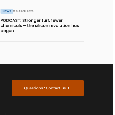
NEWS
11 MARCH 2026
PODCAST: Stronger turf, fewer
chemicals – the silicon revolution has
begun
Questions? Contact us