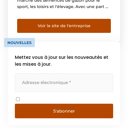
marché des semences de gazon pour le
sport, les loisirs et l'élevage. Avec une part de
marché de 50% en Europe et de 30% dans le
monde, il y a de fortes chances que l'herbe
que vous appréciez dans votre jardin ait été
Voir le site de l'entreprise
semée avec nos semences de gazon. Si vous
aimez le sport, vous avez probablement [...]
NOUVELLES
Mettez vous à jour sur les nouveautés et
les mises à jour.
S'abonner