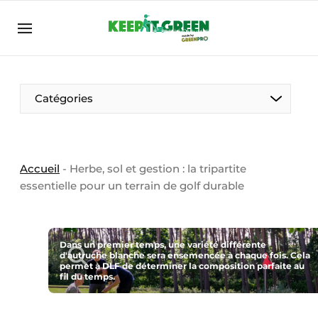
FR
keepitgreen.be
FR
ENG
FR
Catégories
Accueil
-
Herbe, sol et gestion : la tripartite
essentielle pour un terrain de golf durable
Dans un premier temps, une variété différente
d'autruche blanche sera ensemencée à chaque fois. Cela
permet à DLF de déterminer la composition parfaite au
fil du temps.