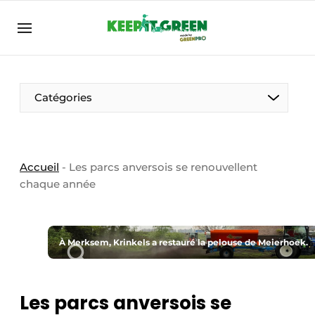
FR
keepitgreen.be
FR
ENG
FR
Catégories
Accueil
-
Les parcs anversois se renouvellent
chaque année
À Merksem, Krinkels a restauré la pelouse de Meierhoek.
Les parcs anversois se