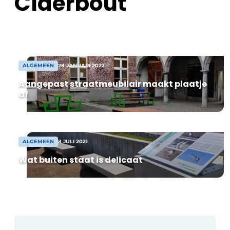
Claerbout
ontwikkeling, kunnen we de markt zo
optimaal mogelijk […]
ALGEMEEN
28 JANUARI 2022
Aangepast straatmeubilair maakt plaatje
af
ALGEMEEN
8 JULI 2021
Wat buiten staat is delicaat