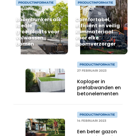
PRODUCTINFORMATIE
PRODUCTINFORMATIE
6 JULI 2023
9 JUNI 2023
Boombunkers als
Comfortabel,
ideale
efficiënt en veilig
groeiplaats voor
klimmateriaal
volwassen
voor elke
bomen
boomverzorger
PRODUCTINFORMATIE
27 FEBRUARI 2023
Koploper in
prefabwanden en
betonelementen
PRODUCTINFORMATIE
14 FEBRUARI 2023
Een beter gazon