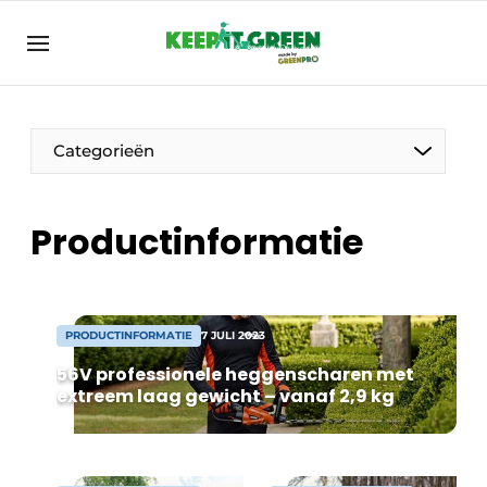
NL
keepitgreen.be
NL
ENG
FR
Categorieën
Productinformatie
PRODUCTINFORMATIE
7 JULI 2023
56V professionele heggenscharen met
extreem laag gewicht – vanaf 2,9 kg