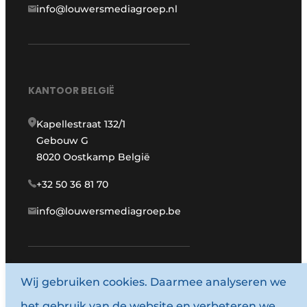
info@louwersmediagroep.nl
KANTOOR BELGIË
Kapellestraat 132/1
Gebouw G
8020 Oostkamp België
+32 50 36 81 70
info@louwersmediagroep.be
Wij gebruiken cookies. Daarmee analyseren we
www.louwersmediagroep.com
het gebruik van de website en verbeteren we
© 1987 - 2026 Louwersmediagroep.