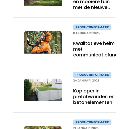
en mooiere tuin
met de nieuwe
Aspire™-
gereedschappen
van Husqvarna
PRODUCTINFORMATIE
8 FEBRUARI 2023
Kwalitatieve helm
met
communicatiefunctie
PRODUCTINFORMATIE
24 JANUARI 2023
Koploper in
prefabwanden en
betonelementen
PRODUCTINFORMATIE
19 JANUARI 2023