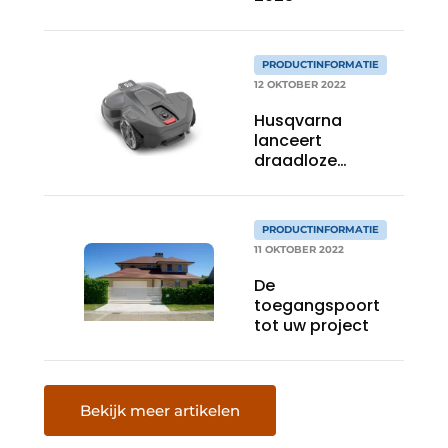
PRODUCTINFORMATIE
12 OKTOBER 2022
Husqvarna
lanceert
draadloze
robotmaaier voor
privétuinen
PRODUCTINFORMATIE
11 OKTOBER 2022
De
toegangspoort
tot uw project
Bekijk meer artikelen