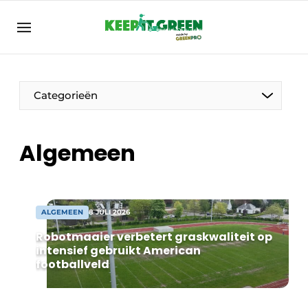
NL
keepitgreen.be
NL
ENG
FR
Categorieën
Algemeen
ALGEMEEN
8 JULI 2026
Robotmaaier verbetert graskwaliteit op
intensief gebruikt American
footballveld