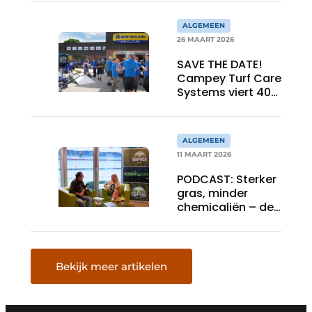
kennis deelt.”
ALGEMEEN
26 MAART 2026
SAVE THE DATE!
Campey Turf Care
Systems viert 40
jaar innovatie met
Open Day
ALGEMEEN
11 MAART 2026
PODCAST: Sterker
gras, minder
chemicaliën – de
siliconrevolutie is
begonnen
Bekijk meer artikelen