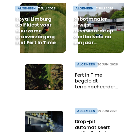
ALGEMEEN
7 JULI 2026
ALGEMEEN
7 JULI 2026
Royal Limburg
Robotmaaier
Golf kiest voor
bewijst
duurzame
meerwaarde op
grasverzorging
voetbalveld na
met Fert In Time
een jaar
praktijkervaring
ALGEMEEN
30 JUNI 2026
Fert In Time
begeleidt
terreinbeheerders
met
gespecialiseerd
advies voor
gezonde en
ALGEMEEN
29 JUNI 2026
duurzame
Drop-pit
grasmatten
automatiseert