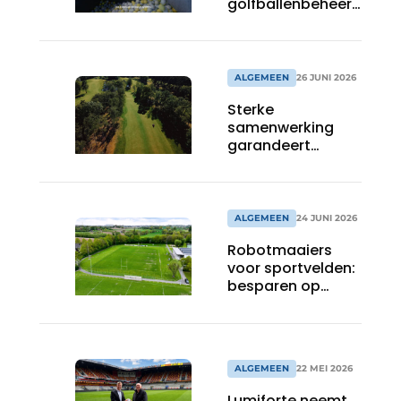
golfballenbeheer
op de
drivingrange
ALGEMEEN
26 JUNI 2026
Sterke
samenwerking
garandeert
topkwaliteit
tijdens
de Soudal Open
ALGEMEEN
24 JUNI 2026
Robotmaaiers
voor sportvelden:
besparen op
onderhoud en
personeel
ALGEMEEN
22 MEI 2026
Lumiforte neemt