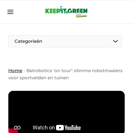
NL
keepitgreen.be
NL
ENG
FR
Categorieën
Home
-
Belrobotics ‘on tour’: slimme robotmaaiers
voor sportvelden en tuinen