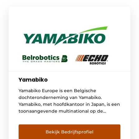
Yamabiko
Yamabiko Europe is een Belgische
dochteronderneming van Yamabiko.
Yamabiko, met hoofdkantoor in Japan, is een
toonaangevende multinational op de
Japanse en Amerikaanse markt met een
groeiende aanwezigheid in Europa, Azië en
andere landen. Yamabiko produceert en
Bekijk Bedrijfsprofiel
verkoopt hand-gedragen buitenmachines,