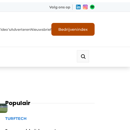
Volg ons op
Bedrijvenindex
ideo’s
Adverteren
Nieuwsbrief
Populair
TURFTECH