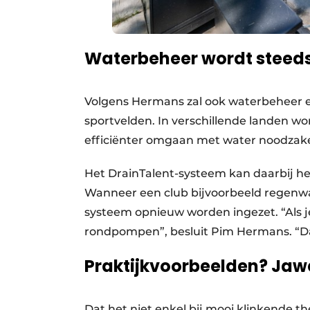
Waterbeheer wordt steeds
Volgens Hermans zal ook waterbeheer ee
sportvelden. In verschillende landen wo
efficiënter omgaan met water noodzake
Het DrainTalent-systeem kan daarbij hel
Wanneer een club bijvoorbeeld regenwat
systeem opnieuw worden ingezet. “Als j
rondpompen”, besluit Pim Hermans. “Da
Praktijkvoorbeelden? Jaw
Dat het niet enkel bij mooi klinkende theo