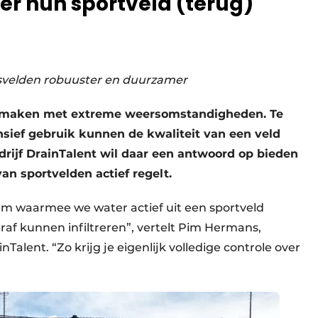
ver hun sportveld (terug)
svelden robuuster en duurzamer
e maken met extreme weersomstandigheden. Te
ensief gebruik kunnen de kwaliteit van een veld
drijf DrainTalent wil daar een antwoord op bieden
n sportvelden actief regelt.
m waarmee we water actief uit een sportveld
f kunnen infiltreren”, vertelt Pim Hermans,
Talent. “Zo krijg je eigenlijk volledige controle over