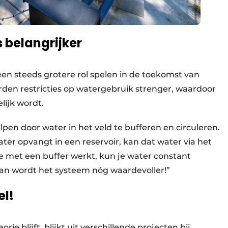
 belangrijker
n steeds grotere rol spelen in de toekomst van
rden restricties op watergebruik strenger, waardoor
lijk wordt.
pen door water in het veld te bufferen en circuleren.
er opvangt in een reservoir, kan dat water via het
e met een buffer werkt, kun je water constant
n wordt het systeem nóg waardevoller!”
el!
rie blijft, blijkt uit verschillende projecten bij