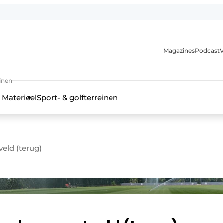
Magazines
Podcast
V
einen
 Materieel
Sport- & golfterreinen
veld (terug)