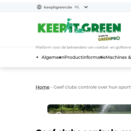
NL
keepitgreen.be
NL
ENG
FR
Platform voor de beheerders van voetbal- en golfterr
Algemeen
Productinformatie
Machines &
Home
-
Geef clubs controle over hun sport