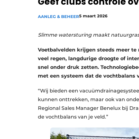
Geef clubs controle o
5 maart 2026
AANLEG & BEHEER
Slimme watersturing maakt natuurgra
Voetbalvelden krijgen steeds meer t
veel regen, langdurige droogte of int
snel onder druk zetten. Technologiebe
met een systeem dat de vochtbalans va
“Wij bieden een vacuümdrainagesystee
kunnen onttrekken, maar ook van ondera
Regional Sales Manager Benelux bij Drain
de vochtbalans van je veld.”