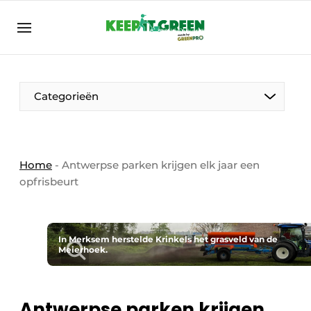
NL
keepitgreen.be
NL
ENG
FR
Categorieën
Home
-
Antwerpse parken krijgen elk jaar een
opfrisbeurt
In Merksem herstelde Krinkels het grasveld van de
Meierhoek.
Antwerpse parken krijgen