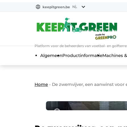
NL
keepitgreen.be
NL
ENG
FR
Platform voor de beheerders van voetbal- en golfterr
Algemeen
Productinformatie
Machines &
Home
-
De zwemvijver, een aanwinst voor e