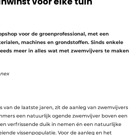
nwinst voor elke tuin
topshop voor de groenprofessional, met een
rialen, machines en grondstoffen. Sinds enkele
steeds meer in alles wat met zwemvijvers te maken
enex
an de laatste jaren, zit de aanleg van zwemvijvers
n immers een natuurlijk ogende zwemvijver boven een
een verfrissende duik in nemen én een natuurlijke
iende vissenpopulatie. Voor de aanleg en het