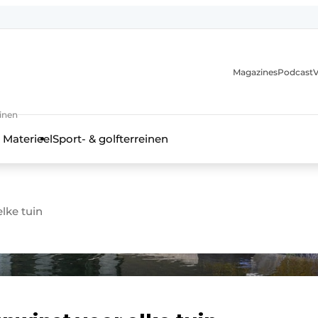
Magazines
Podcast
V
einen
 Materieel
Sport- & golfterreinen
lke tuin