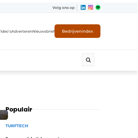
Volg ons op
Bedrijvenindex
ideo’s
Adverteren
Nieuwsbrief
Populair
TURFTECH