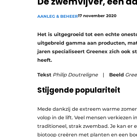
De zwemvijver, een aa
17 november 2020
AANLEG & BEHEER
Het is uitgegroeid tot een echte ones
uitgebreid gamma aan producten, mate
jaren specialiseert Greenex zich ook 
heeft.
Tekst
Philip Doutreligne
|
Beeld
Gre
Stijgende populariteit
Mede dankzij de extreem warme zomers v
volop in de lift. Veel mensen verkieze
traditioneel, strak zwembad. Je kan er 
biotoop creëren met planten en een boe