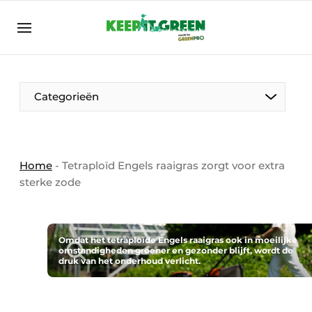
NL
keepitgreen.be
NL
ENG
FR
Categorieën
Home
-
Tetraploïd Engels raaigras zorgt voor extra
sterke zode
Omdat het tetraploïde Engels raaigras ook in moeilijke
omstandigheden groener en gezonder blijft, wordt de
druk van het onderhoud verlicht.