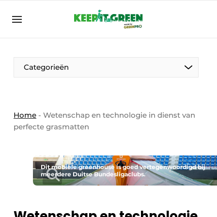
NL
keepitgreen.be
NL
ENG
FR
Categorieën
Home
-
Wetenschap en technologie in dienst van
perfecte grasmatten
Dit mobiele greenhouse is goed vertegenwoordigd bij
meerdere Duitse Bundesligaclubs.
Wetenschap en technologie