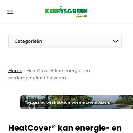
NL
keepitgreen.be
NL
ENG
FR
Categorieën
Home
-
HeatCover® kan energie- en
verdampingkost halveren
Toepassing bij strakke, moderne zwembaden.
HeatCover® kan energie- en