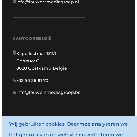
info@louwersmediagroep.nl
KANTOOR BELGIË
Kapellestraat 132/1
Gebouw G
8020 Oostkamp België
+32 50 36 81 70
info@louwersmediagroep.be
www.louwersmediagroep.com
Wij gebruiken cookies. Daarmee analyseren we
het gebruik van de website en verbeteren we
© 1987 - 2026 Louwersmediagroep.