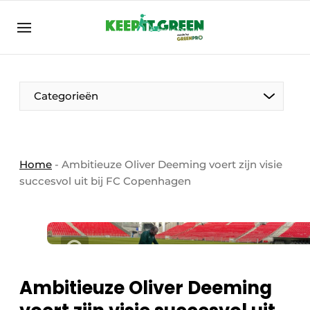
NL
keepitgreen.be
NL
ENG
FR
Categorieën
Home
-
Ambitieuze Oliver Deeming voert zijn visie
succesvol uit bij FC Copenhagen
Ambitieuze Oliver Deeming