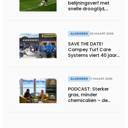
belijningsverf met
snelle droogtijd,
compatibel met
machines en
belijningsrobots
ALGEMEEN
26 MAART 2026
SAVE THE DATE!
Campey Turf Care
Systems viert 40 jaar
innovatie met Open
Day
ALGEMEEN
11 MAART 2026
PODCAST: Sterker
gras, minder
chemicaliën – de
siliconrevolutie is
begonnen