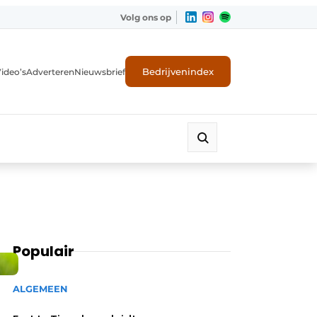
Volg ons op
Bedrijvenindex
ideo’s
Adverteren
Nieuwsbrief
Populair
ALGEMEEN