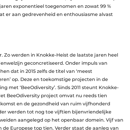
ste jaren exponentieel toegenomen en zowat 99 %
dat er aan gedrevenheid en enthousiasme alvast
. Zo werden in Knokke-Heist de laatste jaren heel
bijenwelzijn geconcretiseerd. Onder impuls van
n dat in 2015 zelfs de titel van ‘meest
ren’ op. Deze en toekomstige projecten in de
g met ‘BeeOdiversity’. Sinds 2011 steunt Knokke-
Het BeeOdiversity project omvat nu reeds tien
oekomst en de gezondheid van ruim vijfhonderd
 werden tot nog toe vijftien bijenvriendelijke
weiden aangelegd op het openbaar domein. Vijf van
 de Europese top tien. Verder staat de aanleg van