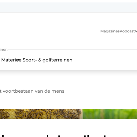
Magazines
Podcast
V
einen
 Materieel
Sport- & golfterreinen
het voortbestaan van de mens