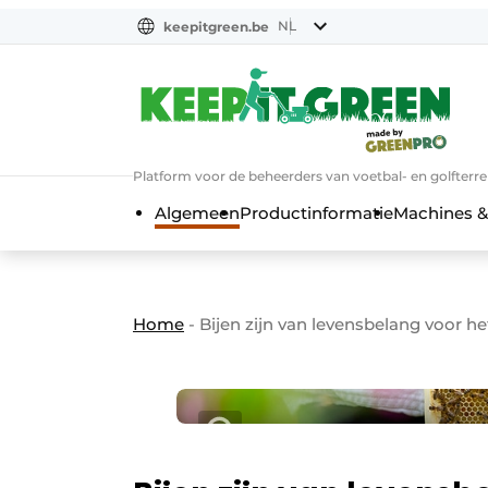
NL
keepitgreen.be
NL
ENG
FR
Platform voor de beheerders van voetbal- en golfterr
Algemeen
Productinformatie
Machines &
Home
-
Bijen zijn van levensbelang voor 