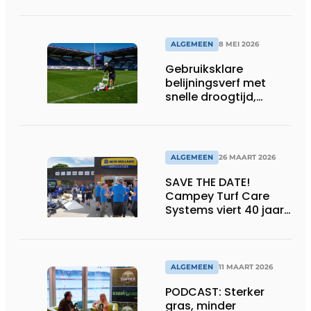
ALGEMEEN
8 MEI 2026
Gebruiksklare
belijningsverf met
snelle droogtijd,
compatibel met
machines en
belijningsrobots
ALGEMEEN
26 MAART 2026
SAVE THE DATE!
Campey Turf Care
Systems viert 40 jaar
innovatie met Open
Day
ALGEMEEN
11 MAART 2026
PODCAST: Sterker
gras, minder