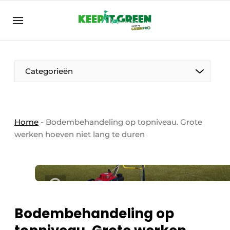
NL
keepitgreen.be
NL
ENG
FR
Categorieën
Home
-
Bodembehandeling op topniveau. Grote
werken hoeven niet lang te duren
Bodembehandeling op