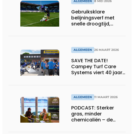
ALGEMEEN
8 MEI 2026
Gebruiksklare
belijningsverf met
snelle droogtijd,
compatibel met
machines en
belijningsrobots
ALGEMEEN
26 MAART 2026
SAVE THE DATE!
Campey Turf Care
Systems viert 40 jaar
innovatie met Open
Day
ALGEMEEN
11 MAART 2026
PODCAST: Sterker
gras, minder
chemicaliën – de
siliconrevolutie is
begonnen