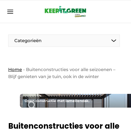
NL
keepitgreen.be
NL
ENG
FR
Categorieën
Home
-
Buitenconstructies voor alle seizoenen –
Blijf genieten van je tuin, ook in de winter
Open constructie met lamellendak.
Buitenconstructies voor alle