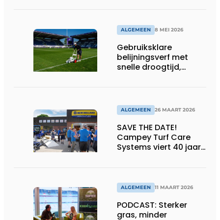
ALGEMEEN
8 MEI 2026
Gebruiksklare
belijningsverf met
snelle droogtijd,
compatibel met
machines en
belijningsrobots
ALGEMEEN
26 MAART 2026
SAVE THE DATE!
Campey Turf Care
Systems viert 40 jaar
innovatie met Open
Day
ALGEMEEN
11 MAART 2026
PODCAST: Sterker
gras, minder