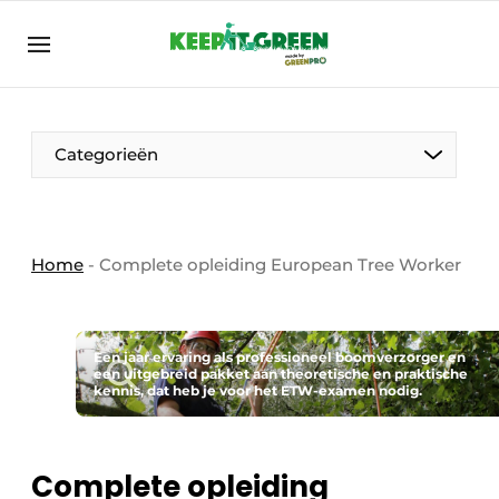
NL
keepitgreen.be
NL
ENG
FR
Categorieën
Home
-
Complete opleiding European Tree Worker
Een jaar ervaring als professioneel boomverzorger en
een uitgebreid pakket aan theoretische en praktische
kennis, dat heb je voor het ETW-examen nodig.
Complete opleiding