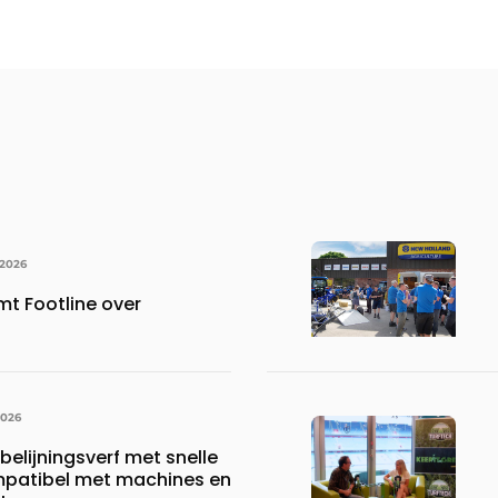
 2026
mt Footline over
2026
belijningsverf met snelle
mpatibel met machines en