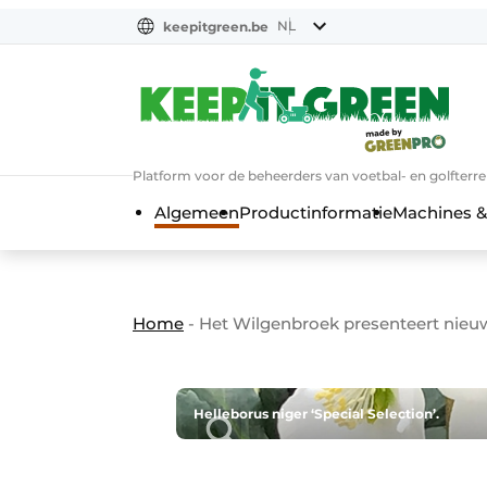
NL
keepitgreen.be
NL
ENG
FR
Platform voor de beheerders van voetbal- en golfterr
Algemeen
Productinformatie
Machines &
Home
-
Het Wilgenbroek presenteert nieuw
Helleborus niger ‘Special Selection’.