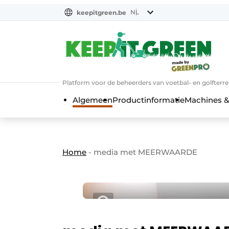
NL
keepitgreen.be
NL
ENG
FR
Platform voor de beheerders van voetbal- en golfterr
Algemeen
Productinformatie
Machines &
Home
-
media met MEERWAARDE