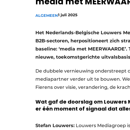
media met MEERWAA
1 juli 2025
ALGEMEEN
Het Nederlands-Belgische Louwers Med
B2B-sectoren, herpositioneert zich str
baseline: ‘media met
MEERWAARDE
’.
nieuwe, toekomstgerichte uitvalsbasi
De dubbele vernieuwing onderstreept d
mediapartner verder uit te bouwen. W
Fierens over visie, verandering, de krac
Wat gaf de doorslag om Louwers M
er één moment of signaal dat alle
Stefan Louwers:
Louwers Mediagroep is 