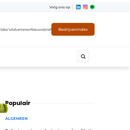
Volg ons op
Bedrijvenindex
ideo’s
Adverteren
Nieuwsbrief
Populair
ALGEMEEN