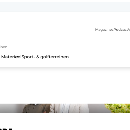
Magazines
Podcast
V
einen
 Materieel
Sport- & golfterreinen