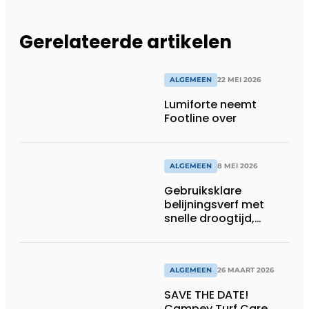
Gerelateerde artikelen
ALGEMEEN
22 MEI 2026
Lumiforte neemt
Footline over
ALGEMEEN
8 MEI 2026
Gebruiksklare
belijningsverf met
snelle droogtijd,
compatibel met
machines en
belijningsrobots
ALGEMEEN
26 MAART 2026
SAVE THE DATE!
Campey Turf Care