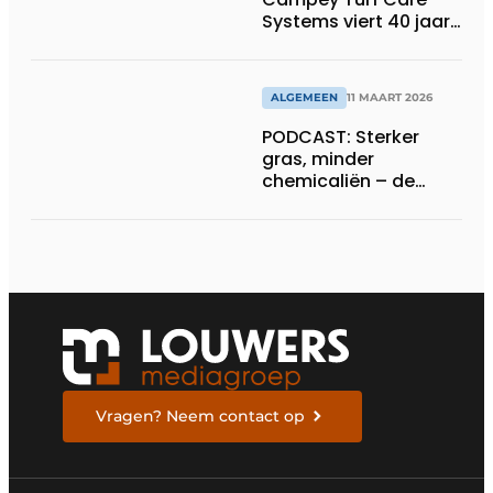
Systems viert 40 jaar
innovatie met Open
Day
ALGEMEEN
11 MAART 2026
PODCAST: Sterker
gras, minder
chemicaliën – de
siliconrevolutie is
begonnen
Vragen? Neem contact op