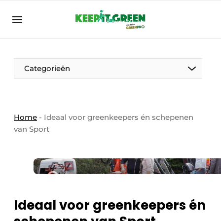
NL
keepitgreen.be
NL
ENG
FR
Categorieën
Home
-
Ideaal voor greenkeepers én schepenen
van Sport
Ideaal voor greenkeepers én