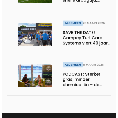
snelle droogtijd,
compatibel met
machines en
belijningsrobots
ALGEMEEN
26 MAART 2026
SAVE THE DATE!
Campey Turf Care
Systems viert 40 jaar
innovatie met Open
Day
ALGEMEEN
11 MAART 2026
PODCAST: Sterker
gras, minder
chemicaliën – de
siliconrevolutie is
begonnen