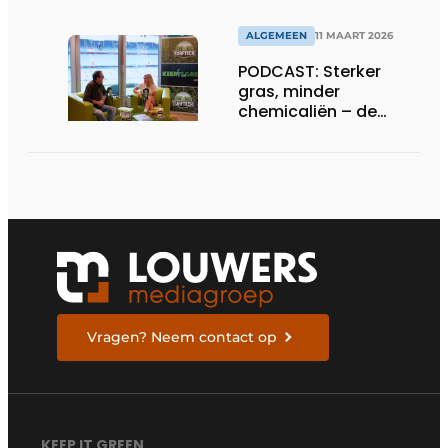
ALGEMEEN
11 MAART 2026
PODCAST: Sterker
gras, minder
chemicaliën – de
siliconrevolutie is
begonnen
Vragen? Neem contact op
KEEP IT GREEN