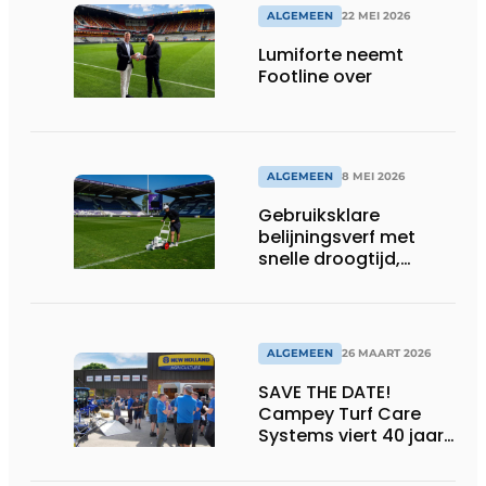
ALGEMEEN
22 MEI 2026
Lumiforte neemt
Footline over
ALGEMEEN
8 MEI 2026
Gebruiksklare
belijningsverf met
snelle droogtijd,
compatibel met
machines en
belijningsrobots
ALGEMEEN
26 MAART 2026
SAVE THE DATE!
Campey Turf Care
Systems viert 40 jaar
innovatie met Open
Day