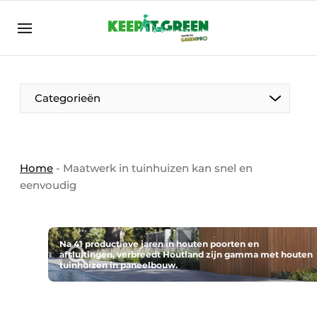
NL
keepitgreen.be
NL
ENG
FR
Categorieën
Home
-
Maatwerk in tuinhuizen kan snel en
eenvoudig
Na 41 productieve jaren in houten poorten en
afsluitingen, verbreedt Houtland zijn gamma met houten
tuinhuizen in paneelbouw.