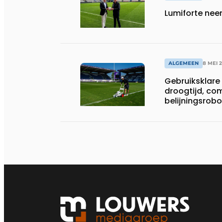
Lumiforte nee
ALGEMEEN
8 MEI 
Gebruiksklare 
droogtijd, co
belijningsrobo