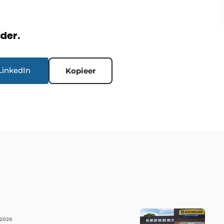
rder.
LinkedIn
Kopieer
 2026