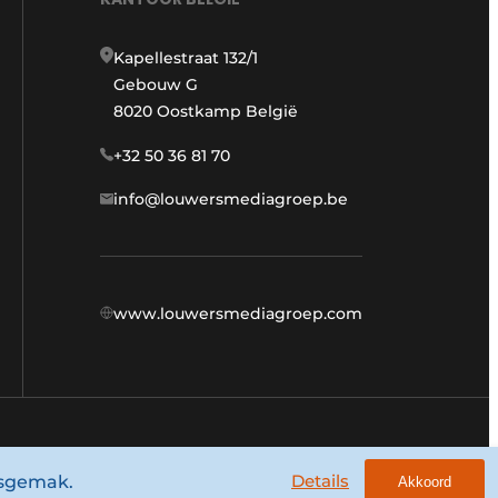
Kapellestraat 132/1
Gebouw G
8020 Oostkamp België
+32 50 36 81 70
info@louwersmediagroep.be
www.louwersmediagroep.com
Algemene voorwaarden
Privacy policy
Details
ksgemak.
Akkoord