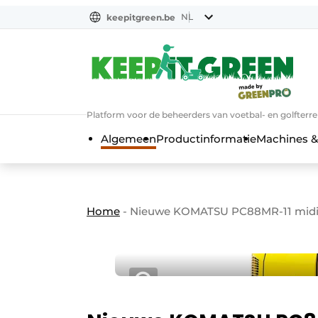
NL
keepitgreen.be
NL
ENG
FR
Platform voor de beheerders van voetbal- en golfterr
Algemeen
Productinformatie
Machines &
Home
-
Nieuwe KOMATSU PC88MR-11 midi