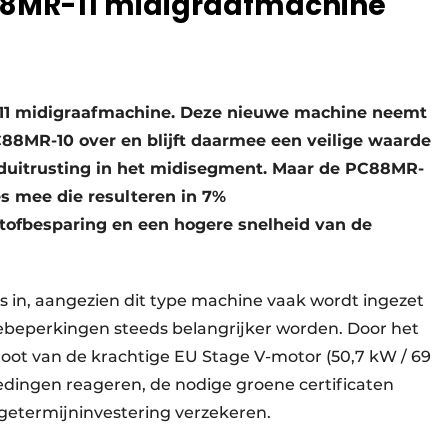
8MR-11 midigraafmachine
11 midigraafmachine. Deze nieuwe machine neemt
8MR-10 over en blijft daarmee een veilige waarde
uitrusting in het midisegment. Maar de PC88MR-
es mee die resulteren in 7%
stofbesparing en een hogere snelheid van de
 in, aangezien dit type machine vaak wordt ingezet
ebeperkingen steeds belangrijker worden. Door het
toot van de krachtige EU Stage V-motor (50,7 kW / 69
dingen reageren, de nodige groene certificaten
ngetermijninvestering verzekeren.