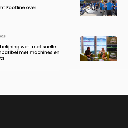
mt Footline over
2026
belijningsverf met snelle
mpatibel met machines en
ts