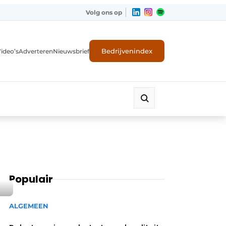
Volg ons op
Bedrijvenindex
ideo’s
Adverteren
Nieuwsbrief
Populair
ALGEMEEN