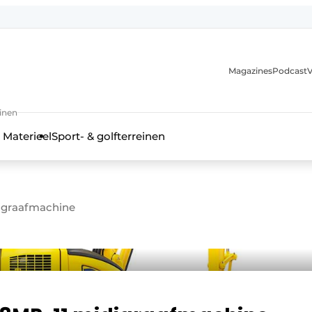
Magazines
Podcast
V
einen
 Materieel
Sport- & golfterreinen
graafmachine