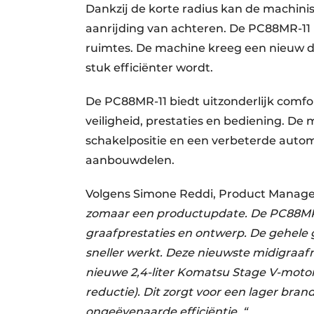
Dankzij de korte radius kan de machinist
aanrijding van achteren. De PC88MR-11 is 
ruimtes. De machine kreeg een nieuw doz
stuk efficiënter wordt.
De PC88MR-11 biedt uitzonderlijk comfor
veiligheid, prestaties en bediening. 
schakelpositie en een verbeterde autom
aanbouwdelen.
Volgens Simone Reddi, Product Manage
zomaar een productupdate. De PC88MR-1
graafprestaties en ontwerp. De gehele g
sneller werkt. Deze nieuwste midigraa
nieuwe 2,4-liter Komatsu Stage V-motor 
reductie). Dit zorgt voor een lager bran
ongeëvenaarde efficiëntie. “