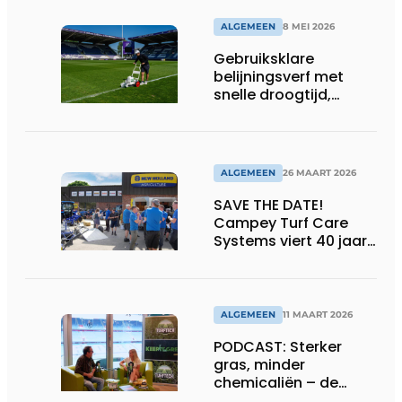
ALGEMEEN
8 MEI 2026
Gebruiksklare
belijningsverf met
snelle droogtijd,
compatibel met
machines en
belijningsrobots
ALGEMEEN
26 MAART 2026
SAVE THE DATE!
Campey Turf Care
Systems viert 40 jaar
innovatie met Open
Day
ALGEMEEN
11 MAART 2026
PODCAST: Sterker
gras, minder
chemicaliën – de
siliconrevolutie is