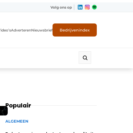
Volg ons op
Bedrijvenindex
ideo’s
Adverteren
Nieuwsbrief
Populair
ALGEMEEN