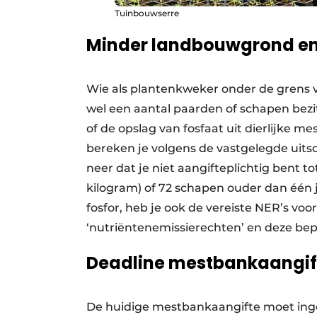
Tuinbouwserre
Minder landbouwgrond en 
Wie als plantenkweker onder de grens 
wel een aantal paarden of schapen bezit
of de opslag van fosfaat uit dierlijke me
bereken je volgens de vastgelegde uitsc
neer dat je niet aangifteplichtig bent 
kilogram) of 72 schapen ouder dan één j
fosfor, heb je ook de vereiste NER’s voo
‘nutriëntenemissierechten’ en deze bep
Deadline mestbankaangif
De huidige mestbankaangifte moet inge