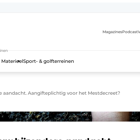
Magazines
Podcast
V
einen
 Materieel
Sport- & golfterreinen
e aandacht. Aangifteplichtig voor het Mestdecreet?