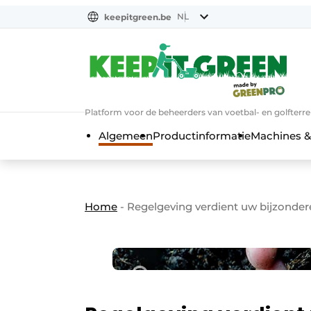
NL
keepitgreen.be
NL
ENG
FR
Platform voor de beheerders van voetbal- en golfterr
Algemeen
Productinformatie
Machines &
Home
-
Regelgeving verdient uw bijzonder