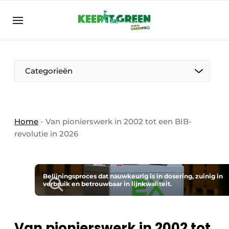
NL
keepitgreen.be
NL
ENG
FR
Categorieën
Home
-
Van pionierswerk in 2002 tot een BIB-
revolutie in 2026
Belijningsproces dat nauwkeurig is in dosering, zuinig in
verbruik en betrouwbaar in lijnkwaliteit.
Van pionierswerk in 2002 tot