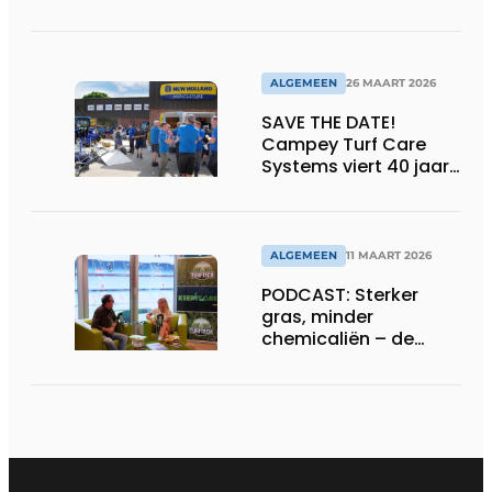
compatibel met
machines en
belijningsrobots
ALGEMEEN
26 MAART 2026
SAVE THE DATE!
Campey Turf Care
Systems viert 40 jaar
innovatie met Open
Day
ALGEMEEN
11 MAART 2026
PODCAST: Sterker
gras, minder
chemicaliën – de
siliconrevolutie is
begonnen